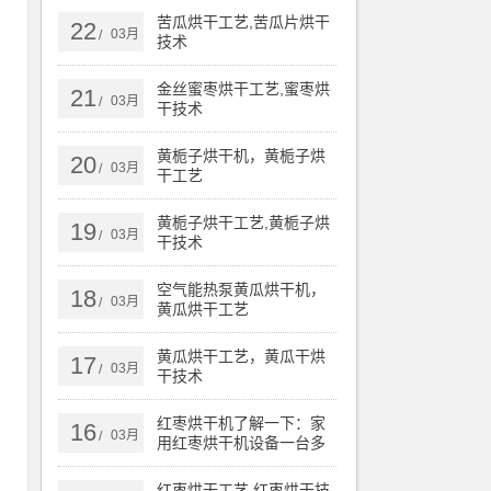
苦瓜烘干工艺,苦瓜片烘干
22
03月
/
技术
金丝蜜枣烘干工艺,蜜枣烘
21
03月
/
干技术
0
黄栀子烘干机，黄栀子烘
20
03月
/
子
干工艺
海
黄栀子烘干工艺,黄栀子烘
19
03月
/
干技术
空气能热泵黄瓜烘干机，
18
03月
/
黄瓜烘干工艺
纤
黄瓜烘干工艺，黄瓜干烘
17
03月
/
干技术
红枣烘干机了解一下：家
16
03月
/
用红枣烘干机设备一台多
少钱
红枣烘干工艺,红枣烘干技