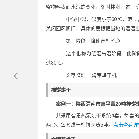
察物料表面水汽的变化，随时排潮，这一阶段
中湿中温，温度小于60℃，范围要
关闭回风阀门，具体的要根据当地的温湿
第三阶段：降速定型阶段
这个也称为低湿高温阶段，此阶段的
过80℃。
文章整理； 海带烘干机
柿饼烘干
案例一：陕西渭南市富平县20吨柿饼
共采用智恩热泵烘干系统4套，每套的配置
两台。每套烘干柿饼现货5吨。
点击查看详