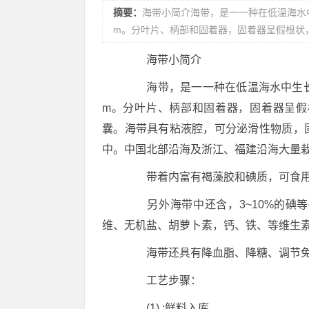
摘要：
海带小简介海带，是一一种在低温海水
m。分叶片、柄部和固着器，固着器呈假根状
海带小简介
海带，是一一种在低温海水中生长的
m。分叶片、柄部和固着器，固着器呈假
囊。海带具有粘液腔，可分泌滑性物质，
中。中国北部沿海及浙江、福建沿海大量
带着内富有褐藻胶和碘质，可食用
另外海带中还含，3~10%的碘等
维、无机盐、胡萝卜素，钙、铁、等维生
海带还具有降血脂、降糖、调节免
工艺步骤：
(1) :鲜料入库