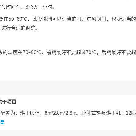
时间在，3~3.5个小时。
在50~60℃，此段排潮可以适当的打开进风阀门，也要适当
度进行合适的调整。
温度在70~80℃，前期最好不要超过70℃，后期最好不要
烘干项目
为：烘干房体：8m*2.8m*2.6m。分体式热泵烘干机：12
情