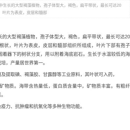
中生长的大型褐藻植物，孢子体型大，褐色，扁平带状，最长可达20
，叶片为表皮，皮层和髓部
大型褐藻植物，孢子体型大，褐色，扁平带状，最长可达2
根状，叶片为表皮，皮层和髓部组织所组成，叶片下部有孢
固着器下的树状分支，用以附着海底岩石。生长于水温较低的
栽培，产量居世界第一。
及提取碘、褐藻胶、甘露醇等工业原料，其叶状可入药，
矿物质。海带含热量低，蛋白质含量中，矿物质丰富。有粗
素。
疫力、抗肿瘤和抗氧化等多种生物功能。