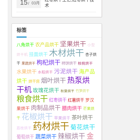
15
03月
/
术
量
标签
坚果烘干
农产品烘干
八角烘干
小型
木材烘干
挂面烘干
杏子烘
烘干机
枸杞烘干
干
柿饼烘干
果蔬烘干
核桃烘干
污泥烘干
水果烘干
海产品
水稻烘干
热泵烘
烟叶烘干
烘干
烘干房
干机
玫瑰花烘干
秋葵烘干
竹笋烘干
粮食烘干
红枣烘干
红薯烘干
罗汉
肉制品烘干
腊肉烘干
果烘干
芒果烘
花椒烘干
茶叶烘干
苹果烘干
干
药材烘干
菊花烘干
荔枝烘干
金
辣椒烘干
蔬菜烘干
葡萄烘干