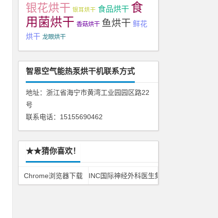
食
银花烘干
食品烘干
银耳烘干
用菌烘干
鱼烘干
鲜花
香菇烘干
烘干
龙眼烘干
智恩空气能热泵烘干机联系方式
地址：浙江省海宁市黄湾工业园园区路22
号
联系电话：15155690462
内
下
★★猜你喜欢！
Chrome浏览器下载
INC国际神经外科医生集团
观