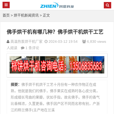
首页
>
烘干机新闻资讯
> 正文
佛手烘干机有哪几种？佛手烘干机烘干工艺
高温热泵烘干机厂家
2024-03-12 19:54
6,830 views
人阅读
1 条评论
摘要：
佛手烘干机烘干工艺十月份有一种农作物正在成
熟，他就是我们的佛手，佛手果实在成熟时各心皮分离，
形成细长弯曲的果瓣，状如手指，故名佛手。佛手的香气
比香橼浓，久置更香。佛手因产区不同而名称有别，产浙
江的称兰佛手(主产地在兰溪