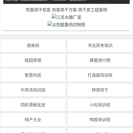
热泵烘干机泵
热泵烘干方案
烘干房工程案例
胡来网
书法高考培训
桃园茶馆
蜂蜜排行榜
智恩科技
打卤面培训班
牛肉汤培训班
柿饼烘干
四轮滑板批发
小吃培训班
特产大全
鸭脖培训班