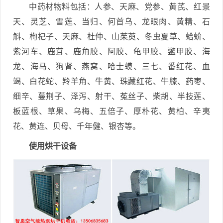
中药材物料包括：人参、天麻、党参、黄芪、红景
天、灵芝、雪莲、当归、何首乌、龙眼肉、黄精、石
斛、枸杞子、天麻、杜仲、山茱萸、冬虫夏草、蛤蚧、
紫河车、鹿茸、鹿角胶、阿胶、龟甲胶、鳖甲胶、海
龙、海马、狗肾、燕窝、哈士蟆、三七、番红花、血
竭、白花蛇、羚羊角、牛黄、珠藏红花、牛膝、药枣、
细辛、蔓荆子、泽泻、射干、菟丝子、柴胡、半技莲、
板蓝根、草果、乌梅、五倍子、厚朴花、黄柏、辛夷
花、黄连、贝母、千年健、银杏等。
使用烘干设备