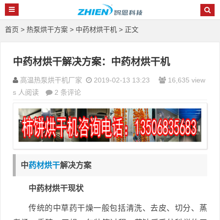
首页
>
热泵烘干方案
>
中药材烘干机
> 正文
中药材烘干解决方案：中药材烘干机
高温热泵烘干机厂家
2019-02-13 13:23
16,635 view
s 人阅读
2 条评论
中
药材烘干
解决方案
中药材烘干现状
传统的中草药干燥一般包括清洗、去皮、切分、蒸