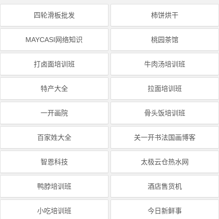
四轮滑板批发
柿饼烘干
MAYCASI网络知识
桃园茶馆
打卤面培训班
牛肉汤培训班
特产大全
拉面培训班
一开画院
骨头饭培训班
百家姓大全
关一开书法国画博客
智恩科技
太极云仓热水网
鸭脖培训班
酒店售货机
小吃培训班
今日新鲜事