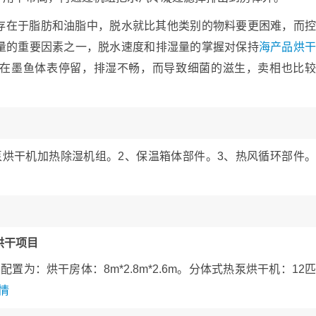
存在于脂肪和油脂中，脱水就比其他类别的物料要更困难，而
量的重要因素之一，脱水速度和排湿量的掌握对保持
海产品烘
在墨鱼体表停留，排湿不畅，而导致细菌的滋生，卖相也比
泵烘干机加热除湿机组。2、保温箱体部件。3、热风循环部件
烘干项目
为：烘干房体：8m*2.8m*2.6m。分体式热泵烘干机：12
情