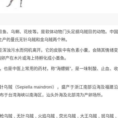
目鱼、乌鲗、花枝等。是软体动物门头足纲乌贼目的动物。中
海主产的曼氏无针乌贼和金乌贼两个种。
趁浑浊污水而伺机离开。它的皮肤中有色素小囊，会随其情绪
精卵产在木片或海上待孵化成小墨鱼。
骨”，也是中医上常用的药材，称“海螵蛸”，是一味制酸、止血、
（Sepiella maindroni），盛产于浙江南部沿海及福建
na），分布于台湾海峡以南海区，汕头外海及北部湾为产卵场所。
﹑枪乌贼﹑无针乌贼﹑火焰乌贼﹑荧光乌贼﹑大王乌贼﹑斑乌贼