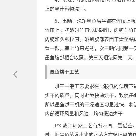
上的墨汁污物洗掉。
5、出晒：洗净墨鱼后平铺在竹帘上
竹帘上。初晒时竹帘倾斜朝阳，肉腕向竹
肉腕和头颈拉直。晒到腹部表面干燥至结
置一起，盖上竹帘罨蒸，次日晒法同第一
墨鱼腹部相合收藏。第三天晒法同第二天
墨鱼烘干工艺
烘干一般工艺要求在比较低的温度下
烘干的质量。同时避免快速烘干，致使墨
所以墨鱼烘干机的干燥速度切忌过快，将
内部循环风量和风速，均匀缓速烘干
PS:或许每家工艺有所不同，需借
触，把墨鱼蒸发出来的水蒸汽在循环风的