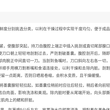
。
新鲜度分别挑选分类，以利在干燥过程中实现干度均匀，便于成
捏紧，使腹部突起，持刀自腹腔上端正中插入挑剖或直切尾部腺
使刀口朝上轻轻地剖割过去，严防割破墨囊。腹腔剖开后，随
部肉腕正中间直切一刀。当剖到鱼嘴时，刀口斜向左右各一切
并顺手用横刀割断嘴和食道连接处，以利干燥和去除内脏。剖
要留一点距离，否则日晒易卷缩，会积水变质，且干燥缓慢。
，将墨囊腺轻轻拉起，如墨囊位稍前时应往后轻拉，稍后者向前
洁白肉面，影响洗涤和美观。除内脏时要从尾端开始，向头部
在肌肉上的鳃和肝脏。
篓里，每篓盛5公斤左右，放置海水中转筐浸洗，把黏着在墨鱼