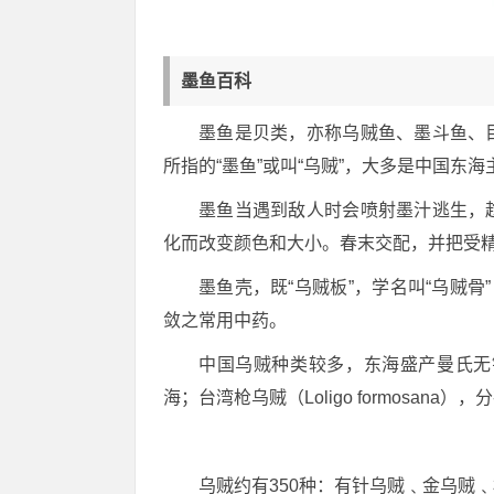
墨鱼百科
墨鱼是贝类，亦称乌贼鱼、墨斗鱼、
所指的“墨鱼”或叫“乌贼”，大多是中国东
墨鱼当遇到敌人时会喷射墨汁逃生，
化而改变颜色和大小。春末交配，并把受
墨鱼壳，既“乌贼板”，学名叫“乌贼
敛之常用中药。
中国乌贼种类较多，东海盛产曼氏无针乌贼
海；台湾枪乌贼（Loligo formosa
乌贼约有350种：有针乌贼﹑金乌贼