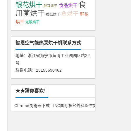
食
银花烘干
食品烘干
银耳烘干
用菌烘干
鱼烘干
鲜花
香菇烘干
烘干
龙眼烘干
品
智恩空气能热泵烘干机联系方式
口
地址：浙江省海宁市黄湾工业园园区路22
号
即
联系电话：15155690462
，
割
★★猜你喜欢！
轻
Chrome浏览器下载
INC国际神经外科医生集团
撕
体