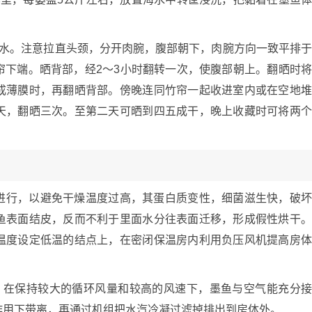
沥水。注意拉直头颈，分开肉腕，腹部朝下，肉腕方向一致平排
帘下端。晒背部，经2～3小时翻转一次，使腹部朝上。翻晒时
成薄膜时，再翻晒背部。傍晚连同竹帘一起收进室内或在空地
天，翻晒三次。至第二天可晒到四五成干，晚上收藏时可将两
。
进行，以避免干燥温度过高，其蛋白质变性，细菌滋生快，破
鱼表面结皮，反而不利于里面水分往表面迁移，形成假性烘干
温度设定低温的结点上，在密闭保温房内利用负压风机提高房
鉴。在保持较大的循环风量和较高的风速下，墨鱼与空气能充分
作用下带离，再通过机组把水汽冷凝过滤掉排出到房体外。