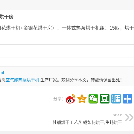
烘干房
花烘干机+金银花烘干房）：一体式热泵烘干机组：15匹，烘
ml
智恩
空气能热泵烘干机
生产厂家。欢迎分享本文，转载请保留出处！
分享：
NEXT:
牡蛎烘干工艺,牡蛎如何烘干,生蚝烘干