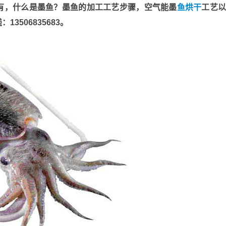
有，什么是墨鱼？墨鱼的加工工艺步骤，空气能墨
鱼烘干
工艺
506835683。