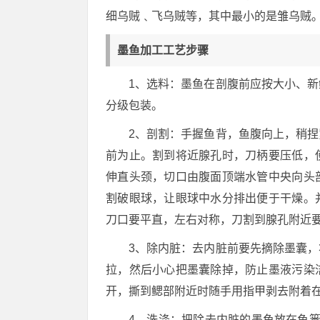
细乌贼﹑飞乌贼等，其中最小的是雏乌贼
墨鱼加工工艺步骤
1、选料：墨鱼在剖腹前应按大小、
分级包装。
2、剖割：手握鱼背，鱼腹向上，稍
前为止。割到将近腺孔时，刀柄要压低，
伸直头颈，切口由腹面顶端水管中央向头
割破眼球，让眼球中水分排出便于干燥。
刀口要平直，左右对称，刀割到腺孔附近
3、除内脏：去内脏前要先摘除墨囊
拉，然后小心把墨囊除掉，防止墨液污染
开，撕到鳃部附近时随手用指甲剥去附着
4、洗涤：把除去内脏的墨鱼放在鱼