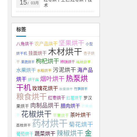
15
03月
/
术
标签
国
坚果烘干
农产品烘干
八角烘干
小型
木材烘干
挂面烘干
杏子烘
烘干机
变
枸杞烘干
干
柿饼烘干
果蔬烘干
核桃烘干
污泥烘干
水果烘干
海产品
水稻烘干
热泵烘
烟叶烘干
烘干
收
烘干房
干机
玫瑰花烘干
秋葵烘干
竹笋烘干
粮食烘干
红枣烘干
红薯烘干
罗汉
沿
肉制品烘干
腊肉烘干
果烘干
芒果烘
花椒烘干
茶叶烘干
苹果烘干
干
药材烘干
菊花烘干
荔枝烘干
金
辣椒烘干
蔬菜烘干
葡萄烘干
﹑