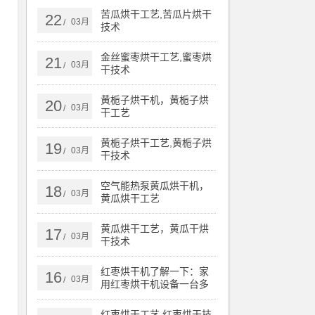
苦瓜烘干工艺,苦瓜片烘干
22
03月
/
技术
金丝蜜枣烘干工艺,蜜枣烘
21
03月
/
干技术
生
黄栀子烘干机，黄栀子烘
20
03月
/
了
干工艺
起
黄栀子烘干工艺,黄栀子烘
19
03月
/
干技术
空气能热泵黄瓜烘干机，
18
03月
/
黄瓜烘干工艺
缩
黄瓜烘干工艺，黄瓜干烘
备
17
03月
/
干技术
依
红枣烘干机了解一下：家
16
03月
/
用红枣烘干机设备一台多
少钱
烘
红枣烘干工艺,红枣烘干技