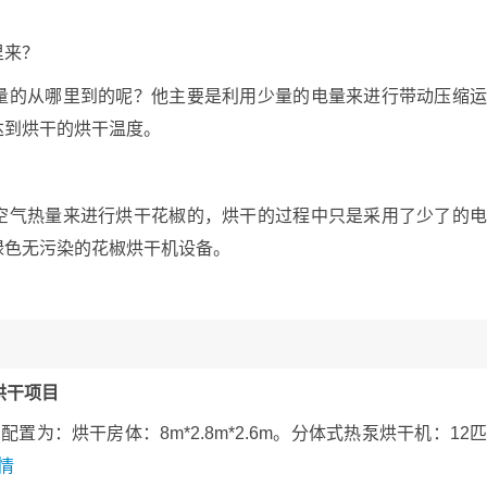
里来？
的从哪里到的呢？他主要是利用少量的电量来进行带动压缩
达到烘干的烘干温度。
气热量来进行烘干花椒的，烘干的过程中只是采用了少了的
绿色无污染的花椒烘干机设备。
烘干项目
为：烘干房体：8m*2.8m*2.6m。分体式热泵烘干机：12
情