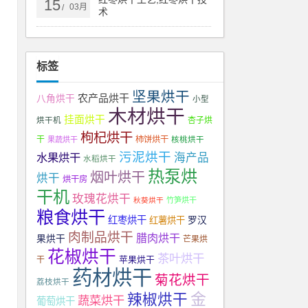
15
03月
/
术
运
标签
坚果烘干
农产品烘干
八角烘干
小型
木材烘干
挂面烘干
杏子烘
烘干机
枸杞烘干
电
干
柿饼烘干
果蔬烘干
核桃烘干
污泥烘干
水果烘干
海产品
水稻烘干
热泵烘
烟叶烘干
烘干
烘干房
干机
玫瑰花烘干
秋葵烘干
竹笋烘干
粮食烘干
红枣烘干
红薯烘干
罗汉
肉制品烘干
腊肉烘干
果烘干
芒果烘
花椒烘干
茶叶烘干
苹果烘干
干
药材烘干
匹
菊花烘干
荔枝烘干
金
辣椒烘干
蔬菜烘干
葡萄烘干