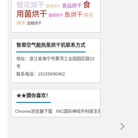
食
银花烘干
食品烘干
银耳烘干
用菌烘干
鱼烘干
鲜花
香菇烘干
烘干
龙眼烘干
干
智恩空气能热泵烘干机联系方式
地址：浙江省海宁市黄湾工业园园区路22
号
联系电话：15155690462
★★猜你喜欢！
Chrome浏览器下载
INC国际神经外科医生集团