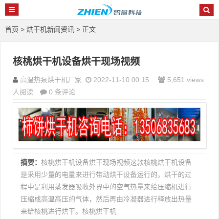
首页
>
烘干机新闻资讯
> 正文
核桃烘干机设备烘干现场视频
高温热泵烘干机厂家
2022-11-10 00:15
5,651 views
人阅读
0 条评论
摘要：
核桃烘干机设备烘干现场视频这款核桃烘干机设备
是采用少量的电量来进行带动烘干设备运行的，烘干的过
程中是利用蒸发器吸收外界中的空气热量来给压缩机进行
压缩成高温高压的气体，然后再由冷凝器进行释放出热量
来给核桃进行烘干。核桃烘干机