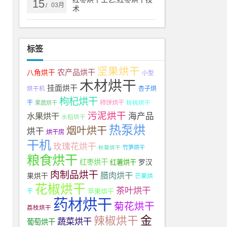
热
15
03月
/
术
是
标签
干
坚果烘干
农产品烘干
八角烘干
小型
木材烘干
的
挂面烘干
杏子烘
烘干机
枸杞烘干
不
干
柿饼烘干
果蔬烘干
核桃烘干
污泥烘干
水果烘干
海产品
水稻烘干
热泵烘
烟叶烘干
烘干
烘干房
，
干机
玫瑰花烘干
秋葵烘干
竹笋烘干
粮食烘干
红枣烘干
红薯烘干
罗汉
这
肉制品烘干
腊肉烘干
果烘干
芒果烘
花椒烘干
泵
茶叶烘干
苹果烘干
干
药材烘干
微
菊花烘干
荔枝烘干
金
辣椒烘干
蔬菜烘干
葡萄烘干