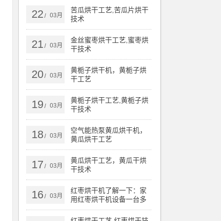
苦瓜烘干工艺,苦瓜片烘干
22
03月
/
技术
金丝蜜枣烘干工艺,蜜枣烘
21
03月
/
干技术
黄栀子烘干机，黄栀子烘
20
烘
03月
/
干工艺
泵
黄栀子烘干工艺,黄栀子烘
19
03月
/
干技术
就
空气能热泵黄瓜烘干机，
18
03月
/
黄瓜烘干工艺
得
黄瓜烘干工艺，黄瓜干烘
17
03月
/
干技术
因
一
红枣烘干机了解一下：家
16
03月
/
用红枣烘干机设备一台多
少钱
红枣烘干工艺,红枣烘干技