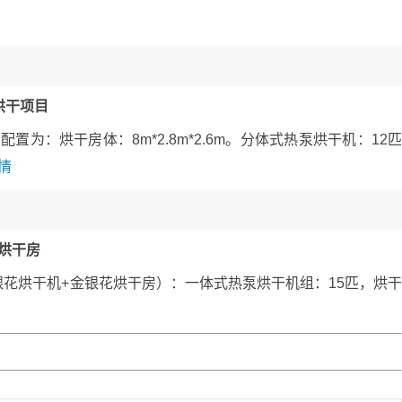
烘干项目
为：烘干房体：8m*2.8m*2.6m。分体式热泵烘干机：12
情
烘干房
花烘干机+金银花烘干房）：一体式热泵烘干机组：15匹，烘