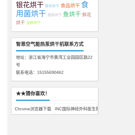
食
银花烘干
食品烘干
银耳烘干
用菌烘干
鱼烘干
鲜花
香菇烘干
烘干
龙眼烘干
智恩空气能热泵烘干机联系方式
匹
地址：浙江省海宁市黄湾工业园园区路22
号
联系电话：15155690462
★★猜你喜欢！
干
Chrome浏览器下载
INC国际神经外科医生集团